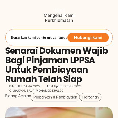
Home
Mengenai Kami
Perkhidmatan
Blog
Hubungi Kami
Button
Hubungi kami
Benarkan kami bantu urusan anda
Senarai Dokumen Wajib 
Bagi Pinjaman LPPSA 
Untuk Pembiayaan 
Rumah Telah Siap
Diterbitkan
14 Jul 2022
Last Update:
23 Jul 2026
Oleh
AKMAL SAUFI MOHAMED KHALED
Bidang Amalan
Perbankan & Pembiayaan
Hartanah