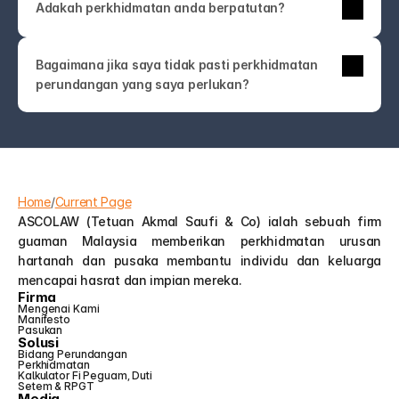
Adakah perkhidmatan anda berpatutan?
anda lebih suka bertemu secara peribadi.
perkhidmatan sekali sahaja pun direka untuk jelas 
dan kompetitif. Anda akan sentiasa tahu apa yang 
Tidak mengapa—kebanyakan orang bukan pakar 
anda bayar.
Bagaimana jika saya tidak pasti perkhidmatan 
undang-undang! Hubungi kami sahaja. Pasukan 
perundangan yang saya perlukan?
ASCOLAW akan membimbing anda ke 
perkhidmatan yang tepat atau membantu anda 
memahami pilihan anda—tanpa jargon atau jualan 
tambahan yang tidak perlu.
Home
/
Current Page
ASCOLAW (Tetuan Akmal Saufi & Co) ialah sebuah firm 
guaman Malaysia memberikan perkhidmatan urusan 
hartanah dan pusaka membantu individu dan keluarga 
mencapai hasrat dan impian mereka.
Firma
Mengenai Kami
Manifesto
Pasukan
Solusi
Bidang Perundangan
Perkhidmatan
Kalkulator Fi Peguam, Duti 
Setem & RPGT
Media