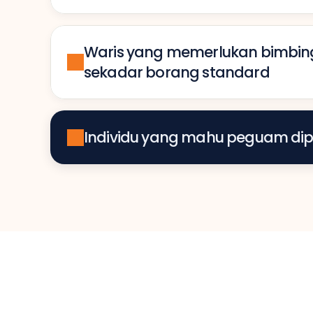
Waris yang memerlukan bimbinga
sekadar borang standard
Individu yang mahu peguam dip