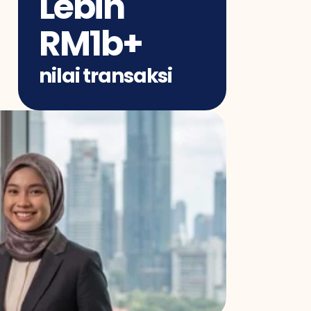
Lebih 
RM1b+
nilai transaksi