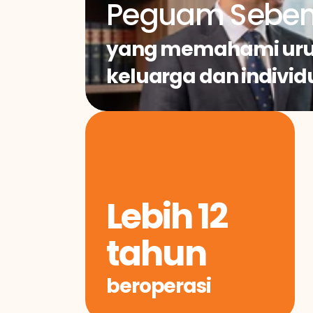
Peguam Seben
yang memahami uru
keluarga dan individ
Lebih 12 
tahun
beroperasi