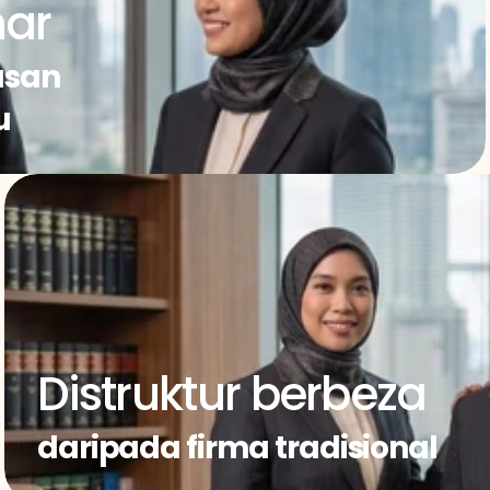
ar
san 
u
Distruktur berbeza
daripada firma tradisional