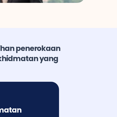
ihan penerokaan 
khidmatan yang 
matan 