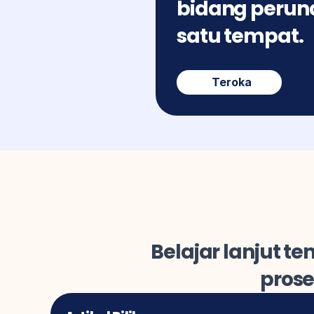
bidang perund
satu tempat.
Teroka
Belajar lanjut 
prose