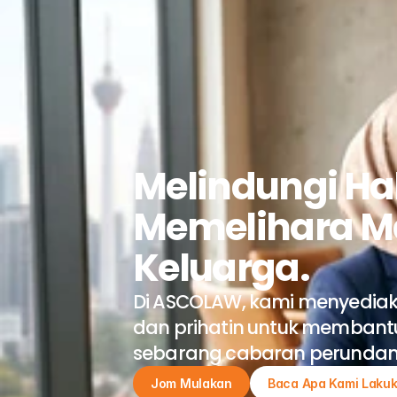
Melindungi Ha
Memelihara M
Keluarga.
Di ASCOLAW, kami menyediak
dan prihatin untuk membantu
sebarang cabaran perundan
Jom Mulakan
Baca Apa Kami Laku