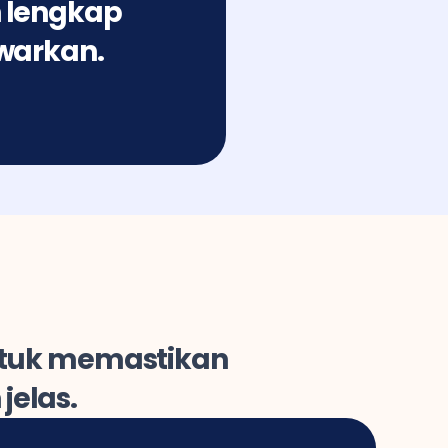
lengkap 
warkan.
ntuk memastikan 
jelas.