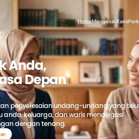
Home
Mengenai Kami
Per
k Anda, 
asa Depan 
an penyelesaian undang-undang yang telus
 anda, keluarga, dan waris menavigasi 
gan dengan tenang.
kan