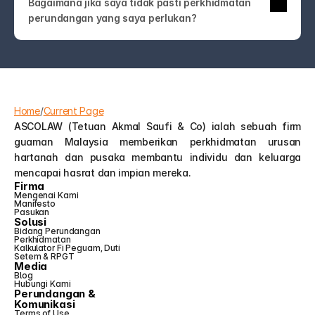
Bagaimana jika saya tidak pasti perkhidmatan 
undang-undang! Hubungi kami sahaja. Pasukan 
perundangan yang saya perlukan?
ASCOLAW akan membimbing anda ke 
perkhidmatan yang tepat atau membantu anda 
memahami pilihan anda—tanpa jargon atau jualan 
tambahan yang tidak perlu.
Home
/
Current Page
ASCOLAW (Tetuan Akmal Saufi & Co) ialah sebuah firm 
guaman Malaysia memberikan perkhidmatan urusan 
hartanah dan pusaka membantu individu dan keluarga 
mencapai hasrat dan impian mereka.
Firma
Mengenai Kami
Manifesto
Pasukan
Solusi
Bidang Perundangan
Perkhidmatan
Kalkulator Fi Peguam, Duti 
Setem & RPGT
Media
Blog
Hubungi Kami
Perundangan &
Komunikasi
Terms of Use