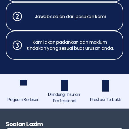
Jawab soalan dari pasukan kami
Kami akan padankan dan maklum 
tindakan yang sesuai buat urusan anda.
Dilindungi Insuran 
Peguam Berlesen
Prestasi Terbukti
Professional
ASCOLAW ialah jenama perundangan yang 
diperuntukkan khusus untuk individu dan orang 
Soalan Lazim
ramai di bawah Akmal Saufi & Co, menyediakan 