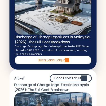
Discharge of Charge Legal Fees in Malaysia 
(2026): The Full Cost Breakdown
Discharge of charge legal fees in Malaysia are fixed at RM400 per 
title under SRO 2023. Here is the full cost breakdown, including 
SST and disbursements.
Baca Lebih Lanjut
Baca Lebih Lanjut
Artikel
Discharge of Charge Legal Fees in Malaysia 
(2026): The Full Cost Breakdown