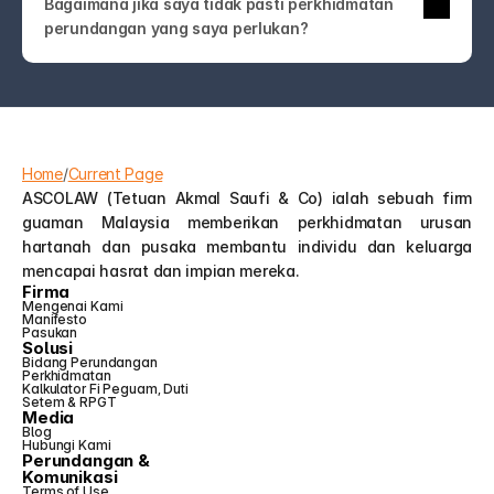
Bagaimana jika saya tidak pasti perkhidmatan 
undang-undang! Hubungi kami sahaja. Pasukan 
perundangan yang saya perlukan?
ASCOLAW akan membimbing anda ke 
perkhidmatan yang tepat atau membantu anda 
memahami pilihan anda—tanpa jargon atau jualan 
tambahan yang tidak perlu.
Home
/
Current Page
ASCOLAW (Tetuan Akmal Saufi & Co) ialah sebuah firm 
guaman Malaysia memberikan perkhidmatan urusan 
hartanah dan pusaka membantu individu dan keluarga 
mencapai hasrat dan impian mereka.
Firma
Mengenai Kami
Manifesto
Pasukan
Solusi
Bidang Perundangan
Perkhidmatan
Kalkulator Fi Peguam, Duti 
Setem & RPGT
Media
Blog
Hubungi Kami
Perundangan &
Komunikasi
Terms of Use