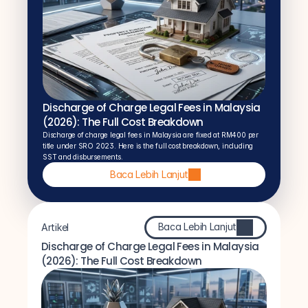
Discharge of Charge Legal Fees in Malaysia 
(2026): The Full Cost Breakdown
Discharge of charge legal fees in Malaysia are fixed at RM400 per 
title under SRO 2023. Here is the full cost breakdown, including 
SST and disbursements.
Baca Lebih Lanjut
Baca Lebih Lanjut
Artikel
Discharge of Charge Legal Fees in Malaysia 
(2026): The Full Cost Breakdown