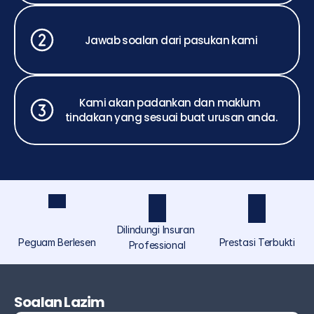
Jawab soalan dari pasukan kami
Kami akan padankan dan maklum 
tindakan yang sesuai buat urusan anda.
Dilindungi Insuran 
Peguam Berlesen
Prestasi Terbukti
Professional
ASCOLAW ialah jenama perundangan yang 
diperuntukkan khusus untuk individu dan orang 
Soalan Lazim
ramai di bawah Akmal Saufi & Co, menyediakan 