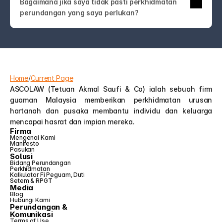
Bagaimana jika saya tidak pasti perkhidmatan 
undang-undang! Hubungi kami sahaja. Pasukan 
perundangan yang saya perlukan?
ASCOLAW akan membimbing anda ke 
perkhidmatan yang tepat atau membantu anda 
memahami pilihan anda—tanpa jargon atau jualan 
tambahan yang tidak perlu.
Home
/
Current Page
ASCOLAW (Tetuan Akmal Saufi & Co) ialah sebuah firm 
guaman Malaysia memberikan perkhidmatan urusan 
hartanah dan pusaka membantu individu dan keluarga 
mencapai hasrat dan impian mereka.
Firma
Mengenai Kami
Manifesto
Pasukan
Solusi
Bidang Perundangan
Perkhidmatan
Kalkulator Fi Peguam, Duti 
Setem & RPGT
Media
Blog
Hubungi Kami
Perundangan &
Komunikasi
Terms of Use