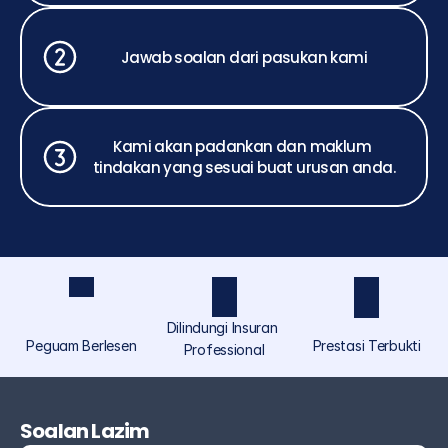
Jawab soalan dari pasukan kami
Kami akan padankan dan maklum 
tindakan yang sesuai buat urusan anda.
Dilindungi Insuran 
Peguam Berlesen
Prestasi Terbukti
Professional
ASCOLAW ialah jenama perundangan yang 
diperuntukkan khusus untuk individu dan orang 
Soalan Lazim
ramai di bawah Akmal Saufi & Co, menyediakan 