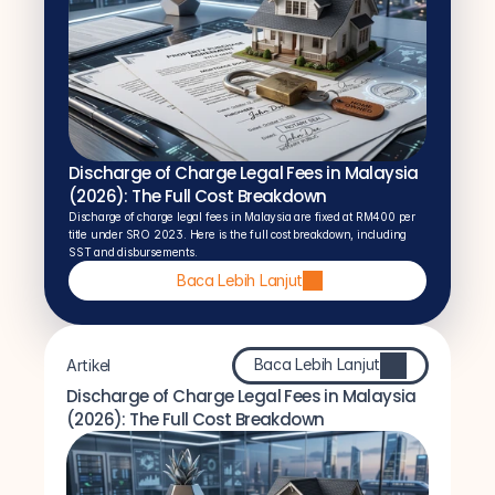
Discharge of Charge Legal Fees in Malaysia 
(2026): The Full Cost Breakdown
Discharge of charge legal fees in Malaysia are fixed at RM400 per 
title under SRO 2023. Here is the full cost breakdown, including 
SST and disbursements.
Baca Lebih Lanjut
Baca Lebih Lanjut
Artikel
Discharge of Charge Legal Fees in Malaysia 
(2026): The Full Cost Breakdown