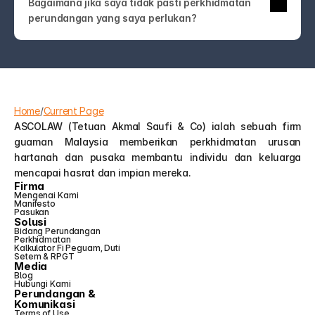
Bagaimana jika saya tidak pasti perkhidmatan 
undang-undang! Hubungi kami sahaja. Pasukan 
perundangan yang saya perlukan?
ASCOLAW akan membimbing anda ke 
perkhidmatan yang tepat atau membantu anda 
memahami pilihan anda—tanpa jargon atau jualan 
tambahan yang tidak perlu.
Home
/
Current Page
ASCOLAW (Tetuan Akmal Saufi & Co) ialah sebuah firm 
guaman Malaysia memberikan perkhidmatan urusan 
hartanah dan pusaka membantu individu dan keluarga 
mencapai hasrat dan impian mereka.
Firma
Mengenai Kami
Manifesto
Pasukan
Solusi
Bidang Perundangan
Perkhidmatan
Kalkulator Fi Peguam, Duti 
Setem & RPGT
Media
Blog
Hubungi Kami
Perundangan &
Komunikasi
Terms of Use