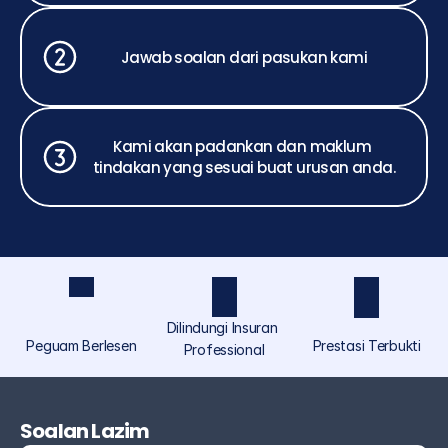
Jawab soalan dari pasukan kami
Kami akan padankan dan maklum 
tindakan yang sesuai buat urusan anda.
Dilindungi Insuran 
Peguam Berlesen
Prestasi Terbukti
Professional
ASCOLAW ialah jenama perundangan yang 
diperuntukkan khusus untuk individu dan orang 
Soalan Lazim
ramai di bawah Akmal Saufi & Co, menyediakan 