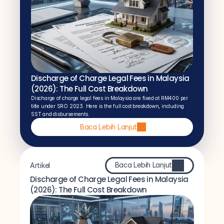
Discharge of Charge Legal Fees in Malaysia 
(2026): The Full Cost Breakdown
Discharge of charge legal fees in Malaysia are fixed at RM400 per 
title under SRO 2023. Here is the full cost breakdown, including 
SST and disbursements.
Baca Lebih Lanjut
Baca Lebih Lanjut
Artikel
Discharge of Charge Legal Fees in Malaysia 
(2026): The Full Cost Breakdown