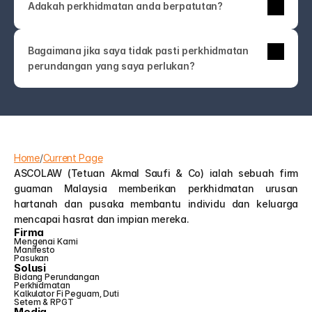
Adakah perkhidmatan anda berpatutan?
anda lebih suka bertemu secara peribadi.
perkhidmatan sekali sahaja pun direka untuk jelas 
dan kompetitif. Anda akan sentiasa tahu apa yang 
Tidak mengapa—kebanyakan orang bukan pakar 
anda bayar.
Bagaimana jika saya tidak pasti perkhidmatan 
undang-undang! Hubungi kami sahaja. Pasukan 
perundangan yang saya perlukan?
ASCOLAW akan membimbing anda ke 
perkhidmatan yang tepat atau membantu anda 
memahami pilihan anda—tanpa jargon atau jualan 
tambahan yang tidak perlu.
Home
/
Current Page
ASCOLAW (Tetuan Akmal Saufi & Co) ialah sebuah firm 
guaman Malaysia memberikan perkhidmatan urusan 
hartanah dan pusaka membantu individu dan keluarga 
mencapai hasrat dan impian mereka.
Firma
Mengenai Kami
Manifesto
Pasukan
Solusi
Bidang Perundangan
Perkhidmatan
Kalkulator Fi Peguam, Duti 
Setem & RPGT
Media