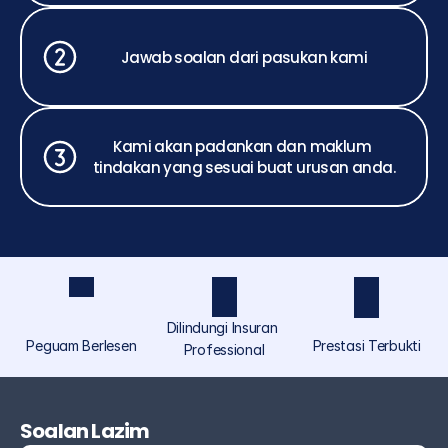
Jawab soalan dari pasukan kami
Kami akan padankan dan maklum 
tindakan yang sesuai buat urusan anda.
Dilindungi Insuran 
Peguam Berlesen
Prestasi Terbukti
Professional
ASCOLAW ialah jenama perundangan yang 
diperuntukkan khusus untuk individu dan orang 
Soalan Lazim
ramai di bawah Akmal Saufi & Co, menyediakan 