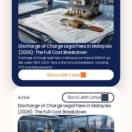
Discharge of Charge Legal Fees in Malaysia 
(2026): The Full Cost Breakdown
Discharge of charge legal fees in Malaysia are fixed at RM400 per 
title under SRO 2023. Here is the full cost breakdown, including 
SST and disbursements.
Baca Lebih Lanjut
Baca Lebih Lanjut
Artikel
Discharge of Charge Legal Fees in Malaysia 
(2026): The Full Cost Breakdown