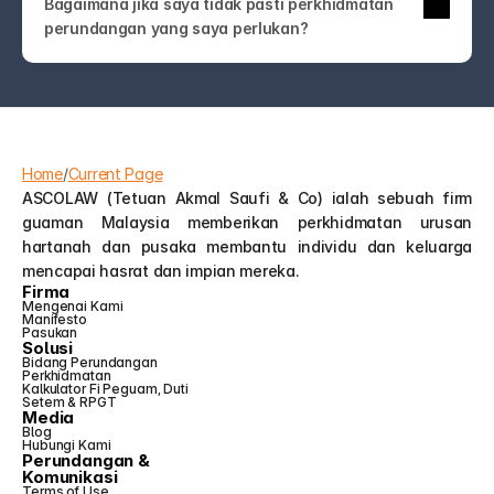
Bagaimana jika saya tidak pasti perkhidmatan 
undang-undang! Hubungi kami sahaja. Pasukan 
perundangan yang saya perlukan?
ASCOLAW akan membimbing anda ke 
perkhidmatan yang tepat atau membantu anda 
memahami pilihan anda—tanpa jargon atau jualan 
tambahan yang tidak perlu.
Home
/
Current Page
ASCOLAW (Tetuan Akmal Saufi & Co) ialah sebuah firm 
guaman Malaysia memberikan perkhidmatan urusan 
hartanah dan pusaka membantu individu dan keluarga 
mencapai hasrat dan impian mereka.
Firma
Mengenai Kami
Manifesto
Pasukan
Solusi
Bidang Perundangan
Perkhidmatan
Kalkulator Fi Peguam, Duti 
Setem & RPGT
Media
Blog
Hubungi Kami
Perundangan &
Komunikasi
Terms of Use