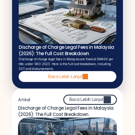
Discharge of Charge Legal Fees in Malaysia 
(2026): The Full Cost Breakdown
Discharge of charge legal fees in Malaysia are fixed at RM400 per 
title under SRO 2023. Here is the full cost breakdown, including 
SST and disbursements.
Baca Lebih Lanjut
Baca Lebih Lanjut
Artikel
Discharge of Charge Legal Fees in Malaysia 
(2026): The Full Cost Breakdown