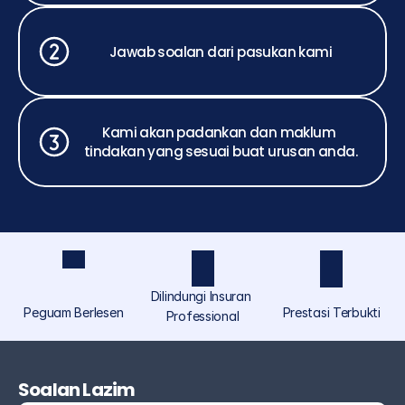
Jawab soalan dari pasukan kami
Kami akan padankan dan maklum 
tindakan yang sesuai buat urusan anda.
Dilindungi Insuran 
Peguam Berlesen
Prestasi Terbukti
Professional
ASCOLAW ialah jenama perundangan yang 
diperuntukkan khusus untuk individu dan orang 
Soalan Lazim
ramai di bawah Akmal Saufi & Co, menyediakan 