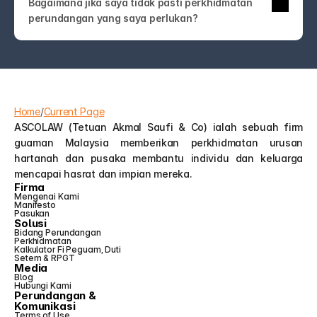
Bagaimana jika saya tidak pasti perkhidmatan 
undang-undang! Hubungi kami sahaja. Pasukan 
perundangan yang saya perlukan?
ASCOLAW akan membimbing anda ke 
perkhidmatan yang tepat atau membantu anda 
memahami pilihan anda—tanpa jargon atau jualan 
tambahan yang tidak perlu.
Home
/
Current Page
ASCOLAW (Tetuan Akmal Saufi & Co) ialah sebuah firm 
guaman Malaysia memberikan perkhidmatan urusan 
hartanah dan pusaka membantu individu dan keluarga 
mencapai hasrat dan impian mereka.
Firma
Mengenai Kami
Manifesto
Pasukan
Solusi
Bidang Perundangan
Perkhidmatan
Kalkulator Fi Peguam, Duti 
Setem & RPGT
Media
Blog
Hubungi Kami
Perundangan &
Komunikasi
Terms of Use