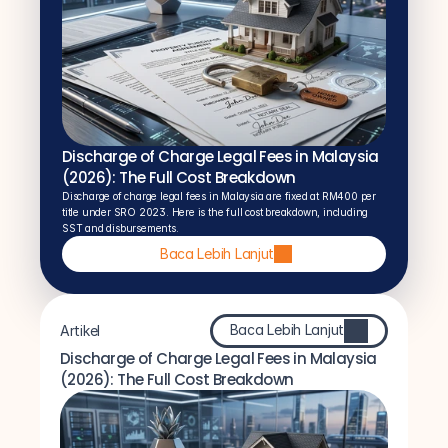
Discharge of Charge Legal Fees in Malaysia 
(2026): The Full Cost Breakdown
Discharge of charge legal fees in Malaysia are fixed at RM400 per 
title under SRO 2023. Here is the full cost breakdown, including 
SST and disbursements.
Baca Lebih Lanjut
Baca Lebih Lanjut
Artikel
Discharge of Charge Legal Fees in Malaysia 
(2026): The Full Cost Breakdown