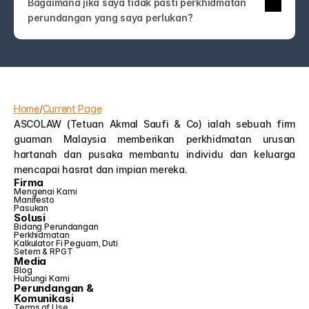
Bagaimana jika saya tidak pasti perkhidmatan 
undang-undang! Hubungi kami sahaja. Pasukan 
perundangan yang saya perlukan?
ASCOLAW akan membimbing anda ke 
perkhidmatan yang tepat atau membantu anda 
memahami pilihan anda—tanpa jargon atau jualan 
tambahan yang tidak perlu.
Home
/
Current Page
ASCOLAW (Tetuan Akmal Saufi & Co) ialah sebuah firm 
guaman Malaysia memberikan perkhidmatan urusan 
hartanah dan pusaka membantu individu dan keluarga 
mencapai hasrat dan impian mereka.
Firma
Mengenai Kami
Manifesto
Pasukan
Solusi
Bidang Perundangan
Perkhidmatan
Kalkulator Fi Peguam, Duti 
Setem & RPGT
Media
Blog
Hubungi Kami
Perundangan &
Komunikasi
Terms of Use