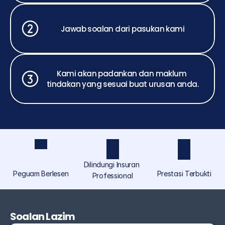
Jawab soalan dari pasukan kami
Kami akan padankan dan maklum 
tindakan yang sesuai buat urusan anda.
Dilindungi Insuran 
Peguam Berlesen
Prestasi Terbukti
Professional
ASCOLAW ialah jenama perundangan yang 
diperuntukkan khusus untuk individu dan orang 
Soalan Lazim
ramai di bawah Akmal Saufi & Co, menyediakan 