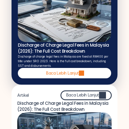
Discharge of Charge Legal Fees in Malaysia 
(2026): The Full Cost Breakdown
Discharge of charge legal fees in Malaysia are fixed at RM400 per 
title under SRO 2023. Here is the full cost breakdown, including 
SST and disbursements.
Baca Lebih Lanjut
Baca Lebih Lanjut
Artikel
Discharge of Charge Legal Fees in Malaysia 
(2026): The Full Cost Breakdown