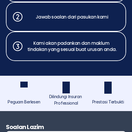
Jawab soalan dari pasukan kami
Kami akan padankan dan maklum 
tindakan yang sesuai buat urusan anda.
Dilindungi Insuran 
Peguam Berlesen
Prestasi Terbukti
Professional
ASCOLAW ialah jenama perundangan yang 
diperuntukkan khusus untuk individu dan orang 
Soalan Lazim
ramai di bawah Akmal Saufi & Co, menyediakan 