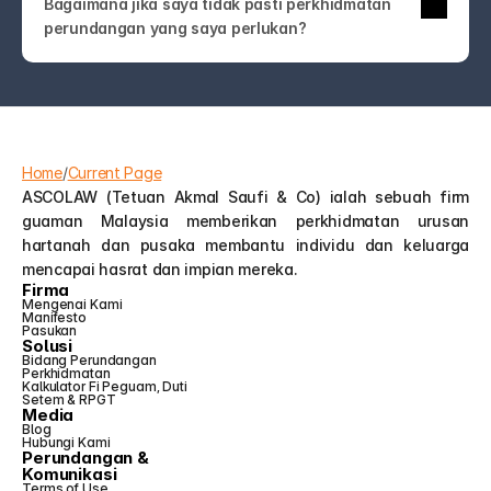
Bagaimana jika saya tidak pasti perkhidmatan 
undang-undang! Hubungi kami sahaja. Pasukan 
perundangan yang saya perlukan?
ASCOLAW akan membimbing anda ke 
perkhidmatan yang tepat atau membantu anda 
memahami pilihan anda—tanpa jargon atau jualan 
tambahan yang tidak perlu.
Home
/
Current Page
ASCOLAW (Tetuan Akmal Saufi & Co) ialah sebuah firm 
guaman Malaysia memberikan perkhidmatan urusan 
hartanah dan pusaka membantu individu dan keluarga 
mencapai hasrat dan impian mereka.
Firma
Mengenai Kami
Manifesto
Pasukan
Solusi
Bidang Perundangan
Perkhidmatan
Kalkulator Fi Peguam, Duti 
Setem & RPGT
Media
Blog
Hubungi Kami
Perundangan &
Komunikasi
Terms of Use