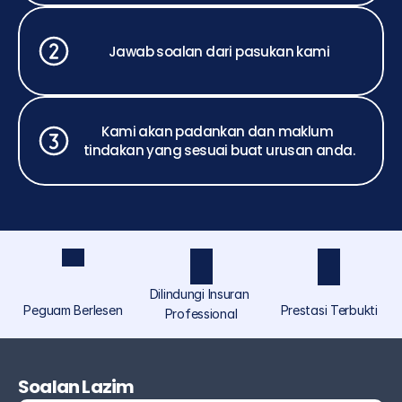
Jawab soalan dari pasukan kami
Kami akan padankan dan maklum 
tindakan yang sesuai buat urusan anda.
Dilindungi Insuran 
Peguam Berlesen
Prestasi Terbukti
Professional
ASCOLAW ialah jenama perundangan yang 
diperuntukkan khusus untuk individu dan orang 
Soalan Lazim
ramai di bawah Akmal Saufi & Co, menyediakan 