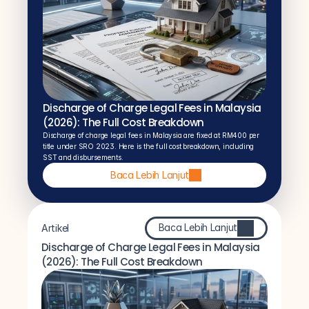
Discharge of Charge Legal Fees in Malaysia 
(2026): The Full Cost Breakdown
Discharge of charge legal fees in Malaysia are fixed at RM400 per 
title under SRO 2023. Here is the full cost breakdown, including 
SST and disbursements.
Baca Lebih Lanjut
Baca Lebih Lanjut
Artikel
Discharge of Charge Legal Fees in Malaysia 
(2026): The Full Cost Breakdown