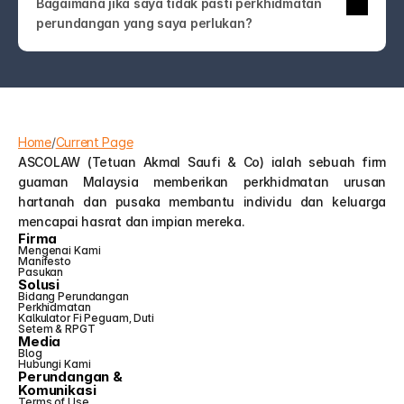
Bagaimana jika saya tidak pasti perkhidmatan 
undang-undang! Hubungi kami sahaja. Pasukan 
perundangan yang saya perlukan?
ASCOLAW akan membimbing anda ke 
perkhidmatan yang tepat atau membantu anda 
memahami pilihan anda—tanpa jargon atau jualan 
tambahan yang tidak perlu.
Home
/
Current Page
ASCOLAW (Tetuan Akmal Saufi & Co) ialah sebuah firm 
guaman Malaysia memberikan perkhidmatan urusan 
hartanah dan pusaka membantu individu dan keluarga 
mencapai hasrat dan impian mereka.
Firma
Mengenai Kami
Manifesto
Pasukan
Solusi
Bidang Perundangan
Perkhidmatan
Kalkulator Fi Peguam, Duti 
Setem & RPGT
Media
Blog
Hubungi Kami
Perundangan &
Komunikasi
Terms of Use