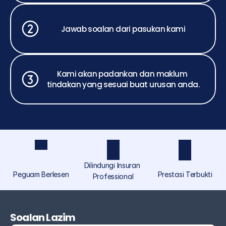
Jawab soalan dari pasukan kami
Kami akan padankan dan maklum 
tindakan yang sesuai buat urusan anda.
Dilindungi Insuran 
Peguam Berlesen
Prestasi Terbukti
Professional
ASCOLAW ialah jenama perundangan yang 
diperuntukkan khusus untuk individu dan orang 
Soalan Lazim
ramai di bawah Akmal Saufi & Co, menyediakan 