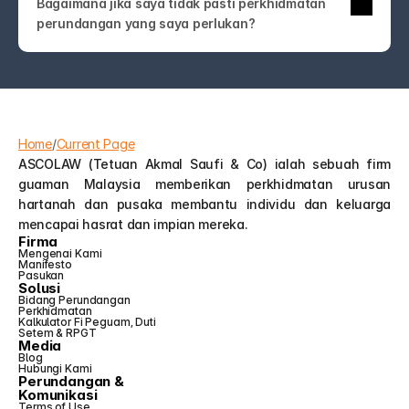
Bagaimana jika saya tidak pasti perkhidmatan 
undang-undang! Hubungi kami sahaja. Pasukan 
perundangan yang saya perlukan?
ASCOLAW akan membimbing anda ke 
perkhidmatan yang tepat atau membantu anda 
memahami pilihan anda—tanpa jargon atau jualan 
tambahan yang tidak perlu.
Home
/
Current Page
ASCOLAW (Tetuan Akmal Saufi & Co) ialah sebuah firm 
guaman Malaysia memberikan perkhidmatan urusan 
hartanah dan pusaka membantu individu dan keluarga 
mencapai hasrat dan impian mereka.
Firma
Mengenai Kami
Manifesto
Pasukan
Solusi
Bidang Perundangan
Perkhidmatan
Kalkulator Fi Peguam, Duti 
Setem & RPGT
Media
Blog
Hubungi Kami
Perundangan &
Komunikasi
Terms of Use