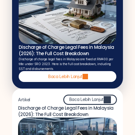
Discharge of Charge Legal Fees in Malaysia 
(2026): The Full Cost Breakdown
Discharge of charge legal fees in Malaysia are fixed at RM400 per 
title under SRO 2023. Here is the full cost breakdown, including 
SST and disbursements.
Baca Lebih Lanjut
Baca Lebih Lanjut
Artikel
Discharge of Charge Legal Fees in Malaysia 
(2026): The Full Cost Breakdown